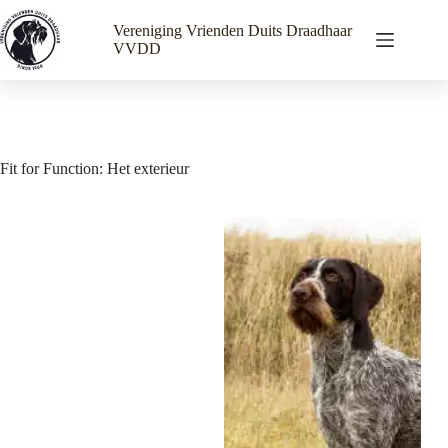
Ga
naar
Vereniging Vrienden Duits Draadhaar
de
VVDD
inhoud
Fit for Function: Het exterieur