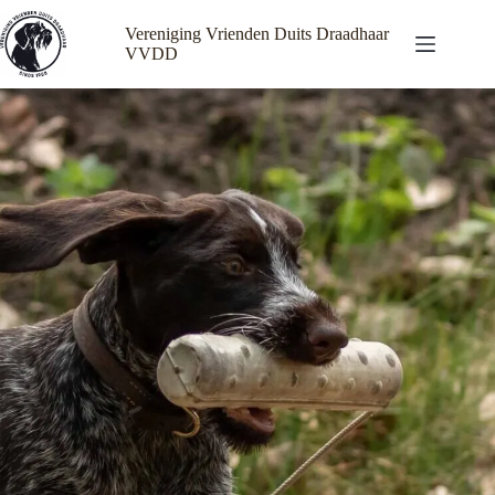
Ga
naar
Vereniging Vrienden Duits Draadhaar
de
VVDD
inhoud