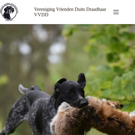
Ga
naar
Vereniging Vrienden Duits Draadhaar
de
VVDD
inhoud