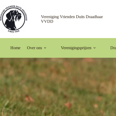
Ga
naar
de
inhoud
Vereniging Vrienden Duits Draadhaar
VVDD
Home
Over ons
Verenigingsprijzen
Dra