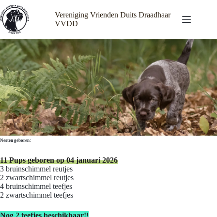
Ga
naar
Vereniging Vrienden Duits Draadhaar
de
VVDD
inhoud
Nesten geboren:
11 Pups geboren op 04 januari 2026
3 bruinschimmel reutjes
2 zwartschimmel reutjes
4 bruinschimmel teefjes
2 zwartschimmel teefjes
Nog 2 teefjes beschikbaar!!