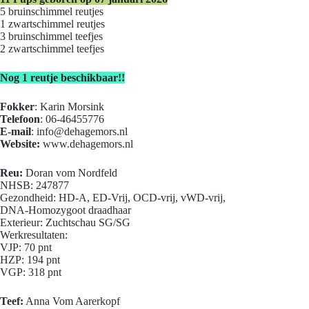
5 bruinschimmel reutjes
1 zwartschimmel reutjes
3 bruinschimmel teefjes
2 zwartschimmel teefjes
Nog 1 reutje beschikbaar!!
Fokker
: Karin Morsink
Telefoon
: 06-46455776
E-mail
:
info@dehagemors.nl
Website:
www.dehagemors.nl
Reu:
Doran vom Nordfeld
NHSB: 247877
Gezondheid: HD-A, ED-Vrij, OCD-vrij, vWD-vrij,
DNA-Homozygoot draadhaar
Exterieur: Zuchtschau SG/SG
Werkresultaten:
VJP: 70 pnt
HZP: 194 pnt
VGP: 318 pnt
Teef:
Anna Vom Aarerkopf