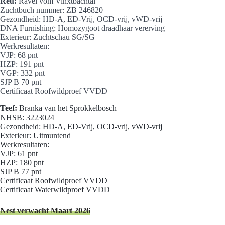
Reu:
Ravel vom Vinxtbachtal
Zuchtbuch nummer: ZB 246820
Gezondheid: HD-A, ED-Vrij, OCD-vrij, vWD-vrij
DNA Furnishing: Homozygoot draadhaar vererving
Exterieur: Zuchtschau SG/SG
Werkresultaten:
VJP: 68 pnt
HZP: 191 pnt
VGP: 332 pnt
SJP B 70 pnt
Certificaat Roofwildproef VVDD
Teef:
Branka van het Sprokkelbosch
NHSB: 3223024
Gezondheid: HD-A, ED-Vrij, OCD-vrij, vWD-vrij
Exterieur: Uitmuntend
Werkresultaten:
VJP: 61 pnt
HZP: 180 pnt
SJP B 77 pnt
Certificaat Roofwildproef VVDD
Certificaat Waterwildproef VVDD
Nest verwacht Maart 2026