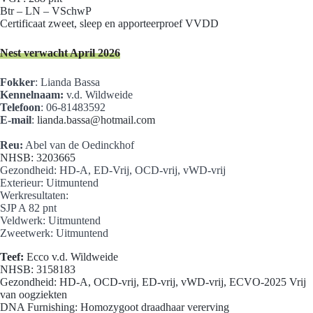
Btr – LN – VSchwP
Certificaat zweet, sleep en apporteerproef VVDD
Nest verwacht April 2026
Fokker
: Lianda Bassa
Kennelnaam:
v.d. Wildweide
Telefoon
: 06-81483592
E-mail
:
lianda.bassa@hotmail.com
Reu:
Abel van de Oedinckhof
NHSB: 3203665
Gezondheid: HD-A, ED-Vrij, OCD-vrij, vWD-vrij
Exterieur: Uitmuntend
Werkresultaten:
SJP A 82 pnt
Veldwerk: Uitmuntend
Zweetwerk: Uitmuntend
Teef:
Ecco v.d. Wildweide
NHSB: 3158183
Gezondheid: HD-A, OCD-vrij, ED-vrij, vWD-vrij, ECVO-2025 Vrij
van oogziekten
DNA Furnishing: Homozygoot draadhaar vererving