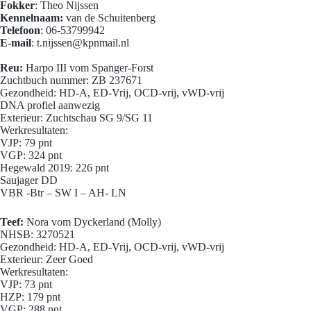
Fokker
: Theo Nijssen
Kennelnaam:
van de Schuitenberg
Telefoon
: 06-53799942
E-mail
: t.nijssen@kpnmail.nl
Reu:
Harpo III vom Spanger-Forst
Zuchtbuch nummer: ZB 237671
Gezondheid: HD-A, ED-Vrij, OCD-vrij, vWD-vrij
DNA profiel aanwezig
Exterieur: Zuchtschau SG 9/SG 11
Werkresultaten:
VJP: 79 pnt
VGP: 324 pnt
Hegewald 2019: 226 pnt
Saujager DD
VBR -Btr – SW I – AH- LN
Teef:
Nora vom Dyckerland (Molly)
NHSB: 3270521
Gezondheid: HD-A, ED-Vrij, OCD-vrij, vWD-vrij
Exterieur: Zeer Goed
Werkresultaten:
VJP: 73 pnt
HZP: 179 pnt
VGP: 288 pnt