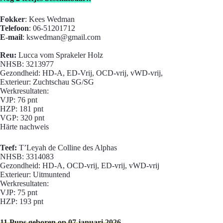
Fokker
: Kees Wedman
Telefoon
: 06-51201712
E-mail
:
kswedman@gmail.com
Reu:
Lucca vom Sprakeler Holz
NHSB: 3213977
Gezondheid: HD-A, ED-Vrij, OCD-vrij, vWD-vrij,
Exterieur: Zuchtschau SG/SG
Werkresultaten:
VJP: 76 pnt
HZP: 181 pnt
VGP: 320 pnt
Härte nachweis
Teef:
T’Leyah de Colline des Alphas
NHSB: 3314083
Gezondheid: HD-A, OCD-vrij, ED-vrij, vWD-vrij
Exterieur: Uitmuntend
Werkresultaten:
VJP: 75 pnt
HZP: 193 pnt
11 Pups geboren op 07 januari 2026