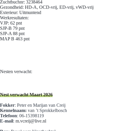
Zuchtbuchnr: 3238464
Gezondheid: HD-A, OCD-vrij, ED-vrij, vWD-vrij
Exterieur: Uitmuntend
Werkresultaten:
VJP: 62 pnt
SJP-B 79 pnt
SJP-A 88 pnt
MAP B 463 pnt
Nesten verwacht:
Nest verwacht Maart 2026
Fokker
: Peter en Marijan van Creij
Kennelnaam:
van ’t Sprokkelbosch
Telefoon
: 06-15398119
E-mail
:
m.vcreij@live.nl