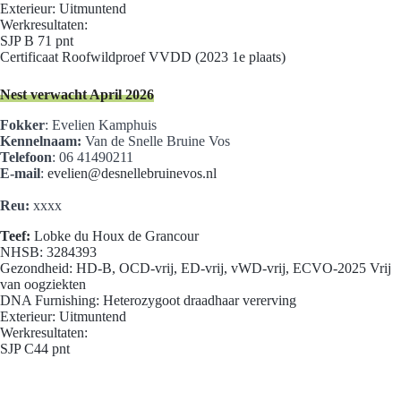
Exterieur: Uitmuntend
Werkresultaten:
SJP B 71 pnt
Certificaat Roofwildproef VVDD (2023 1e plaats)
Nest verwacht April 2026
Fokker
: Evelien Kamphuis
Kennelnaam:
Van de Snelle Bruine Vos
Telefoon
: 06 41490211
E-mail
:
evelien@desnellebruinevos.nl
Reu:
xxxx
Teef:
Lobke du Houx de Grancour
NHSB: 3284393
Gezondheid: HD-B, OCD-vrij, ED-vrij, vWD-vrij, ECVO-2025 Vrij
van oogziekten
DNA Furnishing: Heterozygoot draadhaar vererving
Exterieur: Uitmuntend
Werkresultaten:
SJP C44 pnt